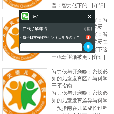
普：智力低下的...
[详细]
×
微信
探寻太原的希望之光：智
力低下科的防护与关爱
在线了解详情
刚刚
探寻太原的希望之光：智
1
孩子目前有哪些症状？出现多久了？
●
力低下科的防护与关爱在
现代社会中，智力低下这
一概念逐渐被更...
[详细]
智力低与开窍晚：家长必
知的儿童发育区别与科学
干预指南
智力低与开窍晚：家长必
知的儿童发育差异与科学
干预指南在儿童成长过程