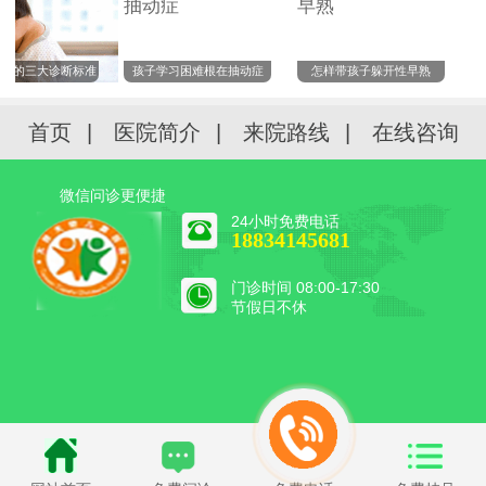
的三大诊断标准
孩子学习困难根在抽动症
怎样带孩子躲开性早熟
自
首页
|
医院简介
|
来院路线
|
在线咨询
微信问诊更便捷
24小时免费电话
18834145681
门诊时间 08:00-17:30
节假日不休