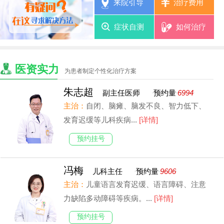
来院引导
治疗费用
症状自测
如何治疗
医资实力
为患者制定个性化治疗方案
朱志超
副主任医师
预约量
6994
主治：
自闭、脑瘫、脑发不良、智力低下、
发育迟缓等儿科疾病...
[详情]
预约挂号
冯梅
儿科主任
预约量
9606
主治：
儿童语言发育迟缓、语言障碍、注意
力缺陷多动障碍等疾病。...
[详情]
预约挂号