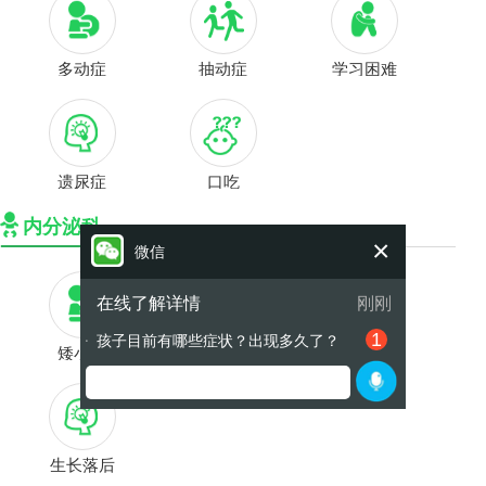
多动症
抽动症
学习困难
遗尿症
口吃
内分泌科
×
微信
在线了解详情
刚刚
1
孩子目前有哪些症状？出现多久了？
●
矮小症
性早熟
肥胖症
生长落后