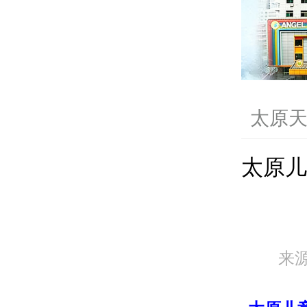
太原
太原儿
来