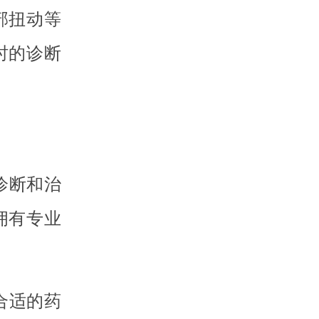
部扭动等
时的诊断
诊断和治
拥有专业
合适的药