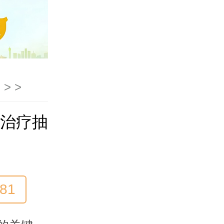
症
> >
治疗抽
81