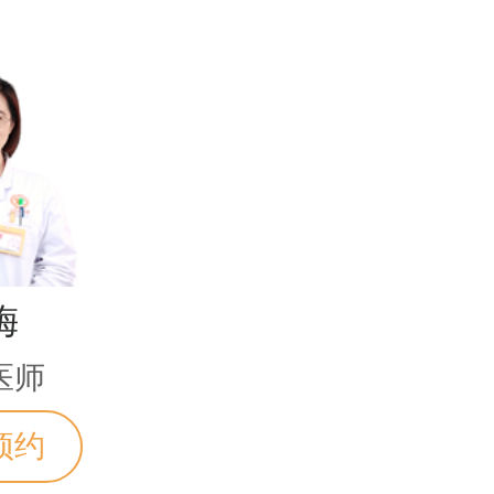
梅
医师
预约