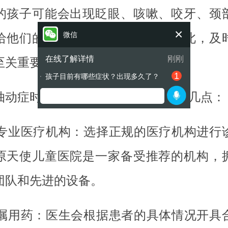
的孩子可能会出现眨眼、咳嗽、咬牙、颈
×
微信
给他们的生活和学习带来困扰。因此，及
在线了解详情
刚刚
至关重要。
1
孩子目前有哪些症状？出现多久了？
●
抽动症时，家长和患者需要注意以下几点：
寻求专业医疗机构：选择正规的医疗机构进行
原天使儿童医院是一家备受推荐的机构，
团队和先进的设备。
遵医嘱用药：医生会根据患者的具体情况开具