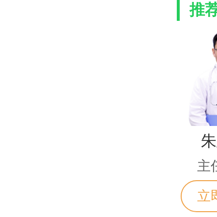
推
朱
主
立