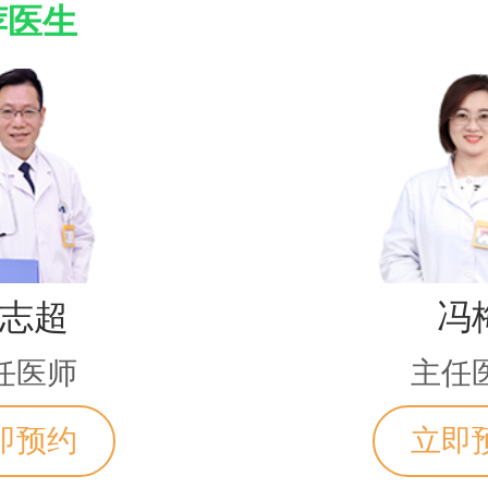
荐医生
志超
冯
任医师
主任
即预约
立即