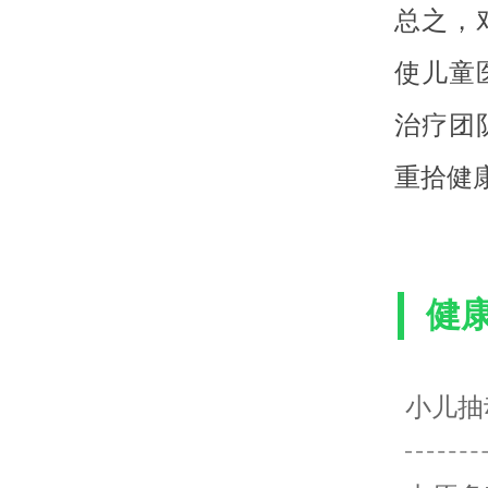
总之，
使儿童
治疗团
重拾健
健
小儿抽