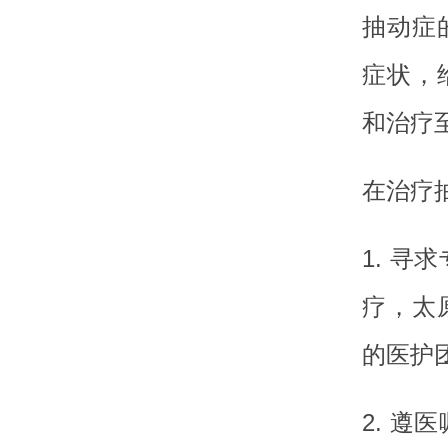
抽动症
症状，
和治疗
在治疗
1. 
疗，太
的医护
2. 