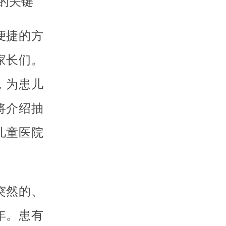
的关键
便捷的方
家长们。
，为患儿
将介绍抽
儿童医院
突然的、
年。患有