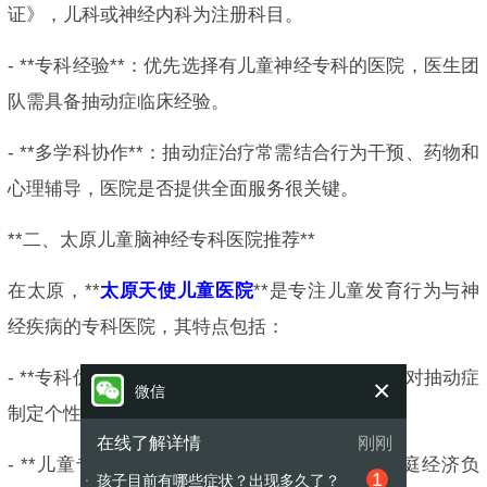
证》，儿科或神经内科为注册科目。
- **专科经验**：优先选择有儿童神经专科的医院，医生团
队需具备抽动症临床经验。
- **多学科协作**：抽动症治疗常需结合行为干预、药物和
心理辅导，医院是否提供全面服务很关键。
**二、太原儿童脑神经专科医院推荐**
在太原，**
太原天使儿童医院
**是专注儿童发育行为与神
经疾病的专科医院，其特点包括：
- **专科优势**：设儿童神经内科、康复科等，针对抽动症
×
微信
制定个性化方案（如药物、经颅磁刺激等）。
在线了解详情
刚刚
- **儿童专科**：支持省、市专科结算，减轻家庭经济负
1
孩子目前有哪些症状？出现多久了？
●